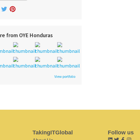
re from OYE Honduras
View portfolio
TakingITGlobal
Follow us