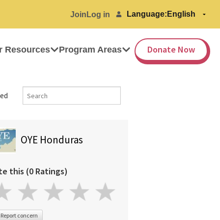
Language:
Join
Log in
Donate Now
r Resources
Program Areas
ed
OYE Honduras
te this (0 Ratings)
Report concern