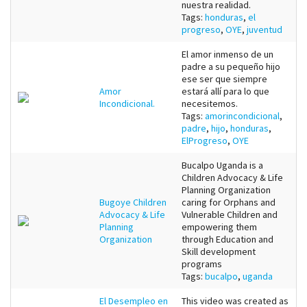
nuestra realidad.
Tags:
honduras
,
el
progreso
,
OYE
,
juventud
El amor inmenso de un
padre a su pequeño hijo
ese ser que siempre
Amor
estará allí para lo que
Incondicional.
necesitemos.
Tags:
amorincondicional
,
padre
,
hijo
,
honduras
,
ElProgreso
,
OYE
Bucalpo Uganda is a
Children Advocacy & Life
Planning Organization
Bugoye Children
caring for Orphans and
Advocacy & Life
Vulnerable Children and
Planning
empowering them
Organization
through Education and
Skill development
programs
Tags:
bucalpo
,
uganda
El Desempleo en
This video was created as