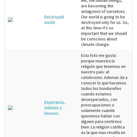
we, the human beings,
are becoming the
antagonist of ourselves.
Destroyed
Our world is going to be
world
destroyed only for us. So,
at this time it’s so
important that we should
be conscious about
climate change.
Esta foto me gusta
porque muestra la
religión que tenemos en
nuestro pais: el
catolicismo. Ademas da a
conocer lo que hacemos
todos los hondureños
cuando estamos
desesperados, con
Esperanza,
preocupaciones o
Anhelos y
solamente cuando
Deseos
queremos hablar con
alguien para sentirnos
bien. La religion católica
es la que mas resalta en