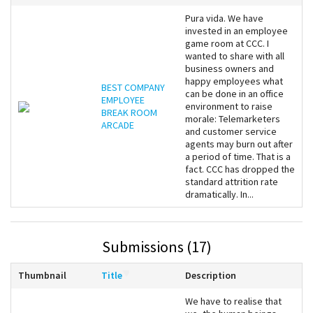
Pura vida. We have
invested in an employee
game room at CCC. I
wanted to share with all
business owners and
happy employees what
BEST COMPANY
can be done in an office
EMPLOYEE
environment to raise
BREAK ROOM
morale: Telemarketers
ARCADE
and customer service
agents may burn out after
a period of time. That is a
fact. CCC has dropped the
standard attrition rate
dramatically. In...
Submissions (17)
Thumbnail
Title
Description
We have to realise that