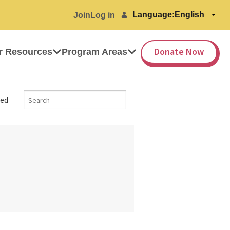
Language:
Join
Log in
Donate Now
r Resources
Program Areas
ed