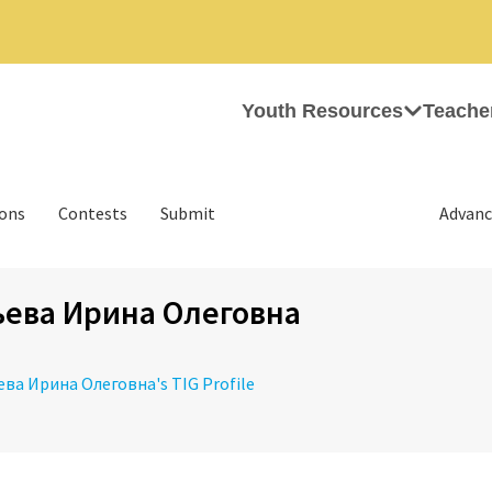
Youth Resources
Teache
ions
Contests
Submit
Advanc
ьева Ирина Олеговна
ьева Ирина Олеговна's TIG Profile