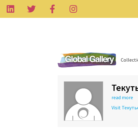
Collect
Текут
read more
Visit Текут