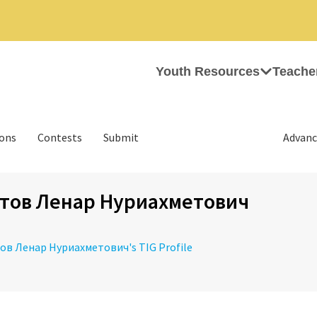
Youth Resources
Teache
ions
Contests
Submit
Advanc
тов Ленар Нуриахметович
тов Ленар Нуриахметович's TIG Profile