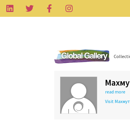
Collect
Махму
read more
Visit Махму