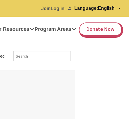
Language:
Join
Log in
Donate Now
r Resources
Program Areas
ed