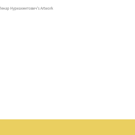
енар Нуриахметович's Artwork