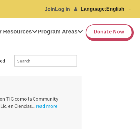
Language:
Join
Log in
Donate Now
r Resources
Program Areas
ed
é en TIG como la Community
c. en Ciencias...
read more