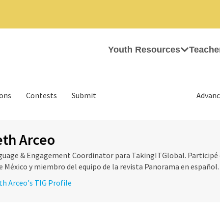
Youth Resources
Teache
ions
Contests
Submit
Advanc
eth Arceo
guage & Engagement Coordinator para TakingITGlobal. Particip
 México y miembro del equipo de la revista Panorama en español. Li
eth Arceo's TIG Profile