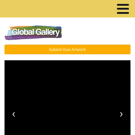
Menu ▾
Submit Your Artwork
‹
›