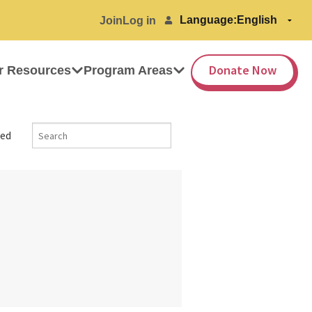
Language:
Join
Log in
Donate Now
r Resources
Program Areas
ed