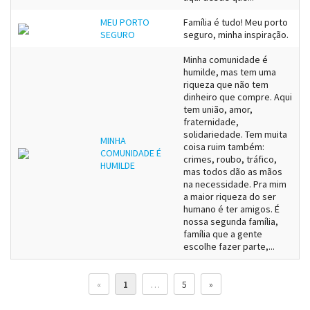
MEU PORTO
Família é tudo! Meu porto
SEGURO
seguro, minha inspiração.
Minha comunidade é
humilde, mas tem uma
riqueza que não tem
dinheiro que compre. Aqui
tem união, amor,
fraternidade,
solidariedade. Tem muita
MINHA
coisa ruim também:
COMUNIDADE É
crimes, roubo, tráfico,
HUMILDE
mas todos dão as mãos
na necessidade. Pra mim
a maior riqueza do ser
humano é ter amigos. É
nossa segunda família,
família que a gente
escolhe fazer parte,...
«
1
…
5
»