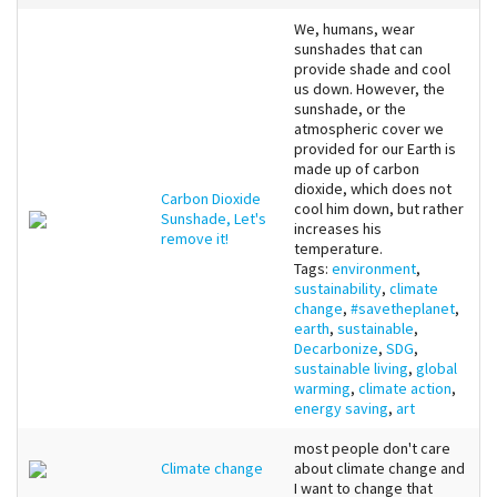
We, humans, wear
sunshades that can
provide shade and cool
us down. However, the
sunshade, or the
atmospheric cover we
provided for our Earth is
made up of carbon
dioxide, which does not
Carbon Dioxide
cool him down, but rather
Sunshade, Let's
increases his
remove it!
temperature.
Tags:
environment
,
sustainability
,
climate
change
,
#savetheplanet
,
earth
,
sustainable
,
Decarbonize
,
SDG
,
sustainable living
,
global
warming
,
climate action
,
energy saving
,
art
most people don't care
Climate change
about climate change and
I want to change that