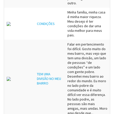
outro.
Minha família, minha casa
é minha maior riqueza.
Meu desejo é ter
CONDIÇÕES
condições de dar uma
vida melhor para meus
pais.
Falar em pertencimento
foi difícil. Gosto muito do
meu bairro, mas vejo que
tem uma divisão, um lado
de pessoas “de
condições” e um lado
com gente pobre.
TEM UMA
Desenhei meu bairro ao
DIVISÃO NO MEU
redor do mundo. Eu moro
BAIRRO
no lado pobre da
comunidade e é muito
difícil ver essa diferença.
No lado podre, as
pessoas são mais
amigas, mais unidas. Moro
aqui desde que...